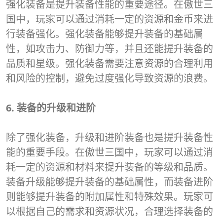
强化装备是提升装备性能的重要途径。在傲世三
国中，玩家可以通过消耗一定的资源和金币来进
行装备强化。强化装备能够提升装备的基础属
性，如攻击力、防御力等，并且还能提升装备的
品质和星级。强化装备需要注意资源的合理利用
和风险的控制，避免过度强化导致资源的浪费。
6. 装备的升级和进阶
除了强化装备，升级和进阶装备也是提升装备性
能的重要手段。在傲世三国中，玩家可以通过消
耗一定的资源和材料来提升装备的等级和品质。
装备升级能够提升装备的基础属性，而装备进阶
则能够提升装备的附加属性和特殊效果。玩家可
以根据自己的需求和资源状况，合理选择装备的