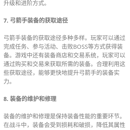
升级和进阶方式。
7. 弓箭手装备的获取途径
弓箭手装备的获取途径多种多样。玩家可以通过
完成任务、参与活动、击败BOSS等方式获得装
备。游戏中还有装备商店和交易系统，玩家可以
通过购买和交易来获取所需的装备。合理利用这
些获取途径，能够更快地提升弓箭手的装备实
力。
8. 装备的维护和修理
装备的维护和修理是保持装备性能的重要环节。
在战斗中，装备会受到损耗和破损，降低其属性