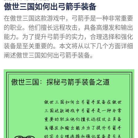
傲世三国如何出弓箭手装备
在傲世三国这款游戏中，弓箭手是一种非常重要
的职业。他们擅长远程攻击，具备高爆发和输出
能力。为了提升弓箭手的实力，合理选择和强化
装备是至关重要的。本文将从以下几个方面详细
阐述傲世三国如何出弓箭手装备。