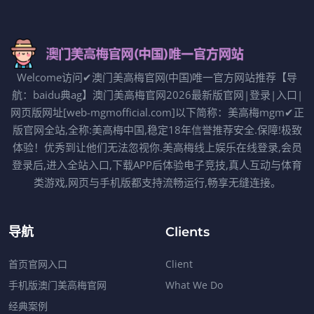
Welcome访问✔澳门美高梅官网(中国)唯一官方网站推荐【导
航：baidu典ag】澳门美高梅官网2026最新版官网|登录|入口|
网页版网址[web-mgmofficial.com]以下简称：美高梅mgm✔正
版官网全站,全称:美高梅中国,稳定18年信誉推荐安全.保障!极致
体验！优秀到让他们无法忽视你.美高梅线上娱乐在线登录,会员
登录后,进入全站入口,下载APP后体验电子竞技,真人互动与体育
类游戏,网页与手机版都支持流畅运行,畅享无缝连接。
导航
Clients
首页官网入口
Client
手机版澳门美高梅官网
What We Do
经典案例